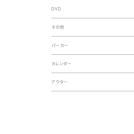
シングル
DVD
アルバム
その他
ミニアルバム
パーカー
オムニバス
カレンダー
スプリット
アウター