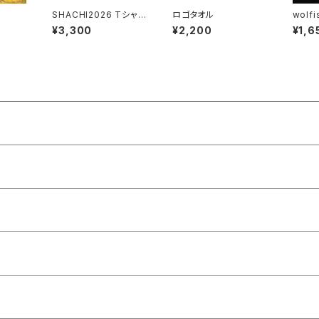
SHACHI2026 Tシャツ
ロゴタオル
wolfi
白
¥3,300
¥2,200
¥1,6