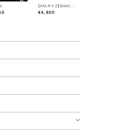
st
【XXLサイズ】SHACHI
2025 ロングスリーブシ
50
¥4,400
ャツ 黒