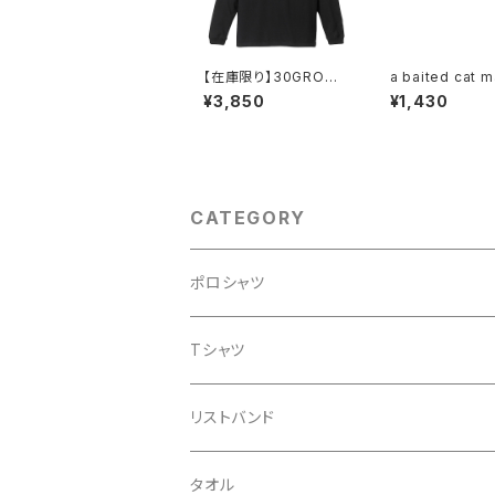
【在庫限り】30GROWI
a baited cat m
NG UPツアーロングス
ow as fierce as
¥3,850
¥1,430
リーブシャツ 黒
on
CATEGORY
ポロシャツ
Tシャツ
リストバンド
タオル