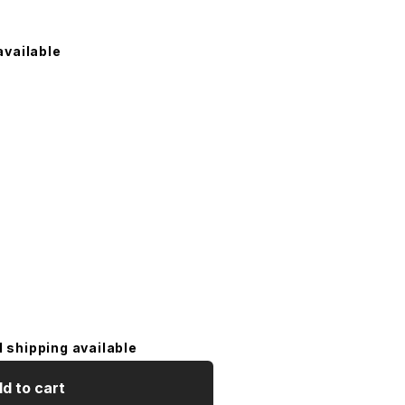
available
l shipping available
d to cart