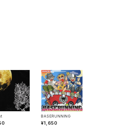
st
BASERUNNING
50
¥1,650