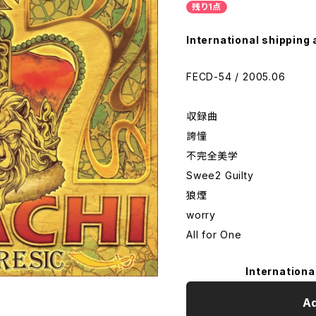
残り1点
International shipping 
FECD-54 / 2005.06
収録曲
誇憧
不完全美学
Swee2 Guilty
狼煙
worry
All for One
Internationa
Ad