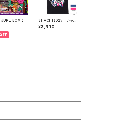
 JUKE BOX 2
SHACHI2025 Tシャツ
黒
0
¥3,300
OFF