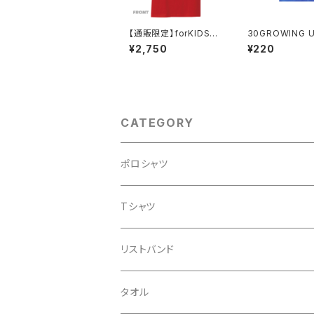
【通販限定】forKIDSＴ
30GROWING U
シャツ(赤)
PAN TOUR202
¥2,750
¥220
ーステッカー＆缶
セット
CATEGORY
ポロシャツ
Tシャツ
リストバンド
タオル