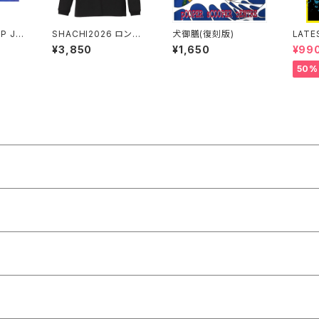
P JA
SHACHI2026 ロング
犬御膳(復刻版)
LATE
4 ツア
スリーブシャツ 黒
¥3,850
¥1,650
¥99
バッヂ
50%