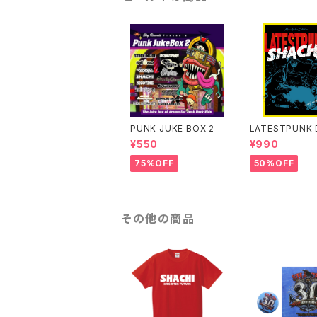
PUNK JUKE BOX 2
LATESTPUNK 
¥550
¥990
75%OFF
50%OFF
その他の商品