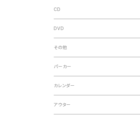
CD
シングル
DVD
アルバム
その他
ミニアルバム
パーカー
オムニバス
カレンダー
スプリット
アウター