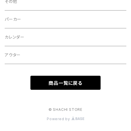
アルバム
その他
ミニアルバム
パーカー
オムニバス
カレンダー
スプリット
アウター
商品一覧に戻る
© SHACHI STORE
Powered by